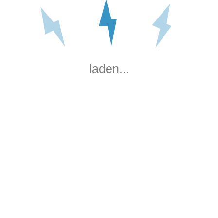
laden...
Gebäude-
systemtechnik
+